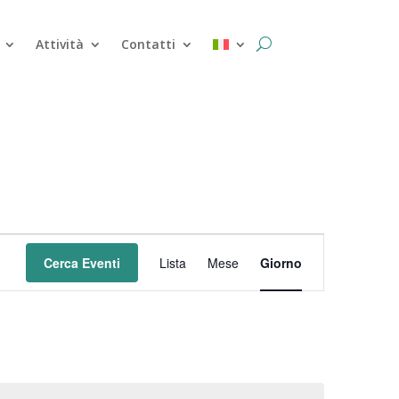
Attività
Contatti
Evento
Viste
Cerca Eventi
Lista
Mese
Giorno
Navigazione